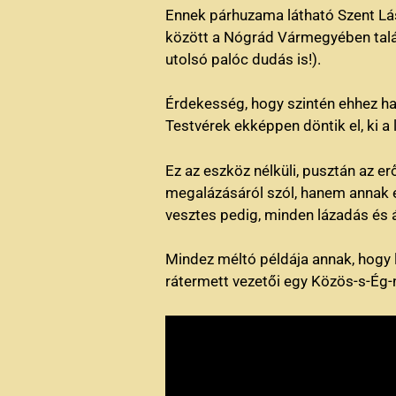
Ennek párhuzama látható Szent Lász
között a Nógrád Vármegyében találh
utolsó palóc dudás is!).
Érdekesség, hogy szintén ehhez has
Testvérek ekképpen döntik el, ki a
Ez az eszköz nélküli, pusztán az e
megalázásáról szól, hanem annak el
vesztes pedig, minden lázadás és 
Mindez méltó példája annak, hogy l
rátermett vezetői egy Közös-s-Ég-