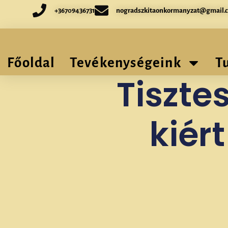
+36709436731
nogradszkitaonkormanyzat@gmail.
Főoldal
Tevékenységeink
T
Tiszte
kiér