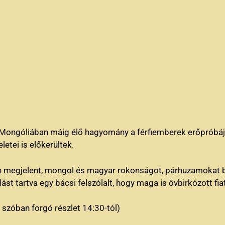
l Mongóliában máig élő hagyomány a férfiemberek erőpróbájá
letei is előkerültek.
n megjelent, mongol és magyar rokonságot, párhuzamokat 
st tartva egy bácsi felszólalt, hogy maga is övbirkózott fia
 szóban forgó részlet 14:30-tól)