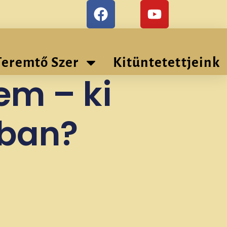
Teremtő Szer
Kitüntetettjeink
em – ki
ában?