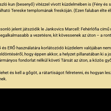
ló kun (besenyő) vitézzel vívott küzdelmében is (Fény és s
ató Tereske templomának freskóján. (Ezen faluban élte élet
onló jelent játszódik le Jankovics Marcell: Fehérlófia című
 legalkalmasabb a vezetésre, kit kövessenek az úton – a ro
rő és ERŐ használatára korlátozódó küzdelem valójában nem a
döntéséről, hogy éppen akkor, a helyzet pillanatában ki a jo
ármányos fondorlat nélkül követi Társát az úton, a közös g
ehet és kell a gőgöt, a rátartiságot félretenni, és hogyan l
nek.