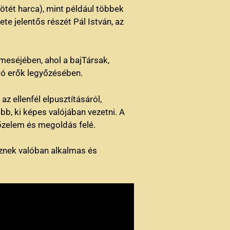
ötét harca), mint például többek
e jelentős részét Pál István, az
 meséjében, ahol a bajTársak,
ntó erők legyőzésében.
z ellenfél elpusztításáról,
bb, ki képes valójában vezetni. A
yőzelem és megoldás felé.
esznek valóban alkalmas és