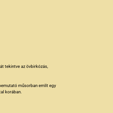
t tekintve az övbirkózás,
bemutató műsorban említ egy
tal korában.