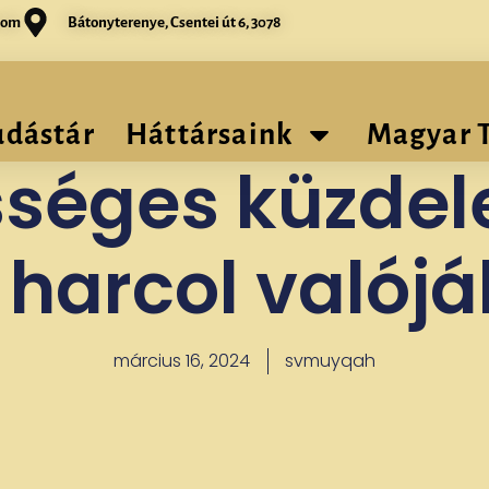
com
Bátonyterenye, Csentei út 6, 3078
udástár
Háttársaink
Magyar 
sséges küzdel
t harcol valój
március 16, 2024
svmuyqah