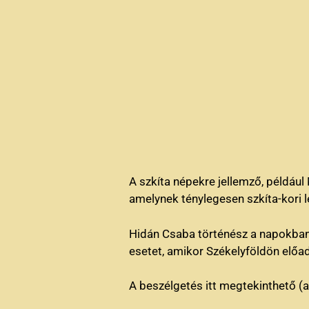
A szkíta népekre jellemző, példáu
amelynek ténylegesen szkíta-kori le
Hidán Csaba történész a napokba
esetet, amikor Székelyföldön előadá
A beszélgetés itt megtekinthető (a